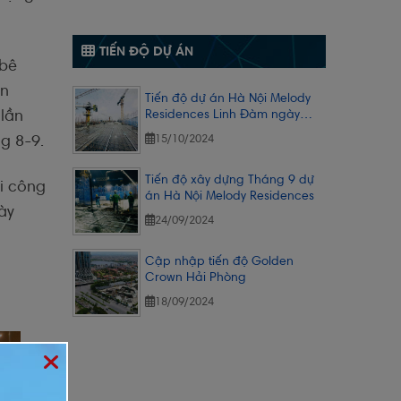
TIẾN ĐỘ DỰ ÁN
 bê
àn
Tiến độ dự án Hà Nội Melody
lần
Residences Linh Đàm ngày
14/10/2024
g 8-9.
15/10/2024
Tiến độ xây dựng Tháng 9 dự
i công
án Hà Nội Melody Residences
ày
24/09/2024
Cập nhập tiến độ Golden
Crown Hải Phòng
18/09/2024