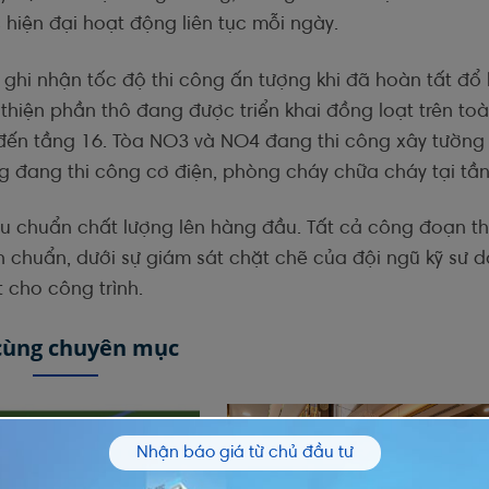
hiện đại hoạt động liên tục mỗi ngày.
ghi nhận tốc độ thi công ấn tượng khi đã hoàn tất đổ
thiện phần thô đang được triển khai đồng loạt trên to
 đến tầng 16. Tòa NO3 và NO4 đang thi công xây tường 
ng đang thi công cơ điện, phòng cháy chữa cháy tại tần
iêu chuẩn chất lượng lên hàng đầu. Tất cả công đoạn th
h chuẩn, dưới sự giám sát chặt chẽ của đội ngũ kỹ sư d
 cho công trình.
 cùng chuyên mục
Nhận báo giá từ chủ đầu tư