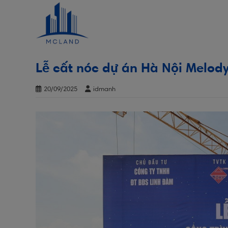
Skip
to
content
Lễ cất nóc dự án Hà Nội Melod
20/09/2025
idmanh