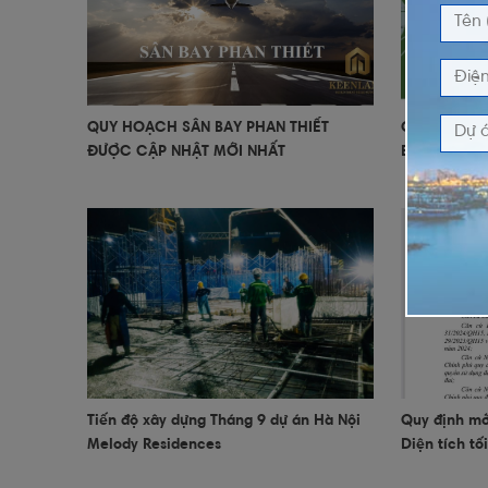
QUY HOẠCH SÂN BAY PHAN THIẾT
QUY HOẠCH 
ĐƯỢC CẬP NHẬT MỚI NHẤT
BẮC RẠCH 
Tiến độ xây dựng Tháng 9 dự án Hà Nội
Quy định mới
Melody Residences
Diện tích tố