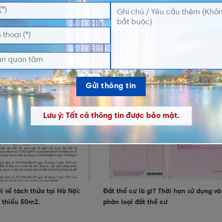
KHU LIÊN HIỆP THỂ THAO
Căn hộ mẫu Golden Crown Hai Phon
CHIẾC QUẬN 2
Hành trình khám phá đầy cảm xúc
Lưu ý: Tất cả thông tin được bảo mật.
 về tách thửa tại Hà Nội:
Đất thổ cư là gì? Thời hạn sử dụng và
i thiểu 50m2.
phân loại đất thổ cư