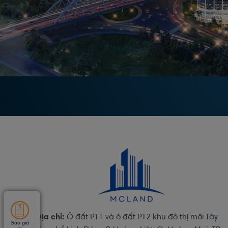
Địa chỉ:
Ô đất PT1 và ô đất PT2 khu đô thị mới
Tây
Báo giá