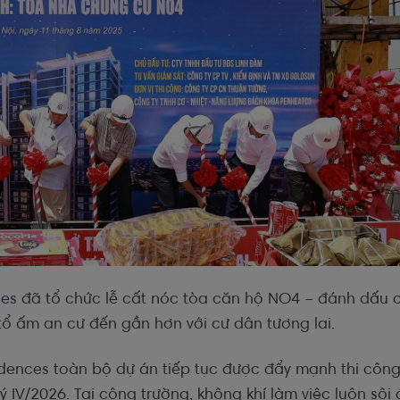
ces
đã tổ chức lễ cất nóc tòa căn hộ NO4 – đánh dấu 
 tổ ấm an cư đến gần hơn với cư dân tương lai.
dences toàn bộ dự án tiếp tục được đẩy mạnh thi công
 IV/2026. Tại công trường, không khí làm việc luôn sôi