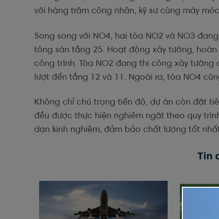
với hàng trăm công nhân, kỹ sư cùng máy móc 
Song song với NO4, hai tòa NO2 và NO3 đang 
tông sàn tầng 25. Hoạt động xây tường, hoàn 
công trình. Tòa NO2 đang thi công xây tường
lượt đến tầng 12 và 11. Ngoài ra, tòa NO4 cũ
Không chỉ chú trọng tiến độ, dự án còn đặt t
đều được thực hiện nghiêm ngặt theo quy trìn
dạn kinh nghiệm, đảm bảo chất lượng tốt nhất
Tin