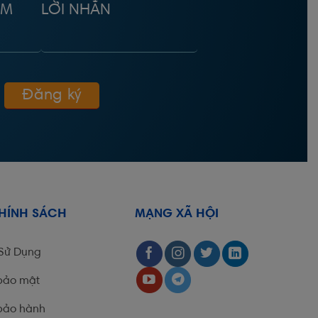
ÂM
LỜI NHẮN
CHÍNH SÁCH
MẠNG XÃ HỘI
 Sử Dụng
bảo mật
bảo hành