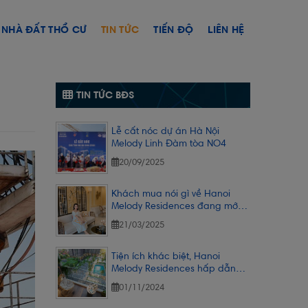
NHÀ ĐẤT THỔ CƯ
TIN TỨC
TIẾN ĐỘ
LIÊN HỆ
TIN TỨC BĐS
Lễ cất nóc dự án Hà Nội
Melody Linh Đàm tòa NO4
20/09/2025
Khách mua nói gì về Hanoi
Melody Residences đang mở
bán?
21/03/2025
Tiện ích khác biệt, Hanoi
Melody Residences hấp dẫn
khách ở thực
01/11/2024