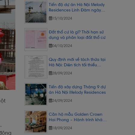
Tiến độ dự án Hà Nội Melody
Residences Linh Đàm ngày
14/10/2024
15/10/2024
Đất thổ cư là gì? Thời hạn sử
dụng và phân loại đất thổ cư
04/10/2024
Quy định mới về tách thửa tại
Hà Nội: Diện tích tối thiểu
50m2.
28/09/2024
Tiến độ xây dựng Tháng 9 dự
án Hà Nội Melody Residences
cột
24/09/2024
Căn hộ mẫu Golden Crown
Hai Phong – Hành trình khám
,
phá đầy cảm xúc
18/09/2024
 động