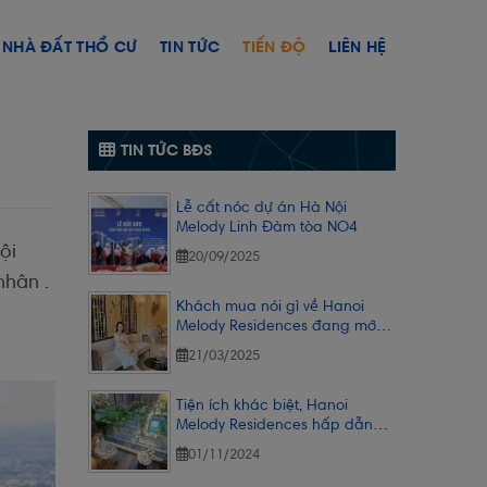
NHÀ ĐẤT THỔ CƯ
TIN TỨC
TIẾN ĐỘ
LIÊN HỆ
TIN TỨC BĐS
Lễ cất nóc dự án Hà Nội
Melody Linh Đàm tòa NO4
ội
20/09/2025
nhân .
Khách mua nói gì về Hanoi
Melody Residences đang mở
bán?
21/03/2025
Tiện ích khác biệt, Hanoi
Melody Residences hấp dẫn
khách ở thực
01/11/2024