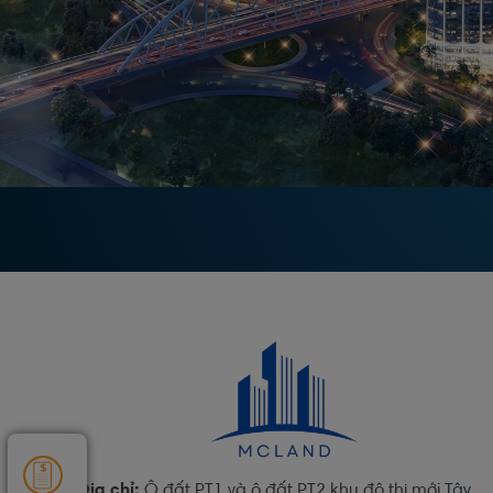
Địa chỉ:
Ô đất PT1 và ô đất PT2 khu đô thị mới
Tây