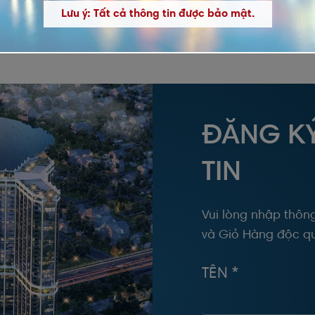
Lưu ý: Tất cả thông tin được bảo mật.
ĐĂNG K
TIN
Vui lòng nhập thông
và Giỏ Hàng độc qu
TÊN *