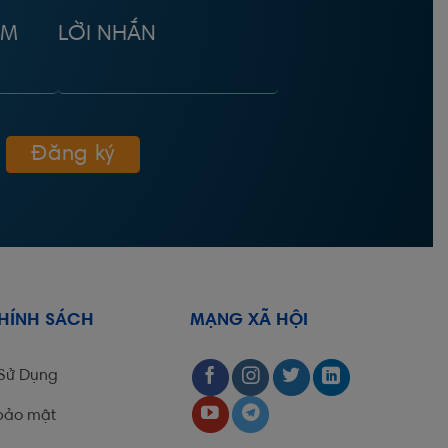
ÂM
LỜI NHẮN
CHÍNH SÁCH
MẠNG XÃ HỘI
 Sử Dụng
bảo mật