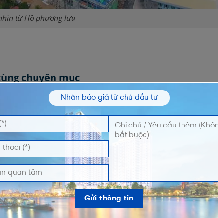
nhìn từ Hồ phương lưu
 cùng chuyên mục
Nhận báo giá từ chủ đầu tư
án Hà Nội Melody Residences
gày 14/10/2024