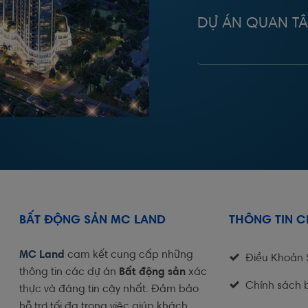
DỰ ÁN QUAN T
BẤT ĐỘNG SẢN MC LAND
THÔNG TIN 
MC Land
cam kết cung cấp những
Điều Khoản
thông tin các dự án
Bất động sản
xác
Chính sách 
thực và đáng tin cậy nhất. Đảm bảo
hỗ trợ tối đa trong việc giúp khách