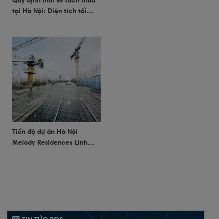
Quy định mới về tách thửa
tại Hà Nội: Diện tích tối
thiểu 50m2.
Tiến độ dự án Hà Nội
Melody Residences Linh
Đàm ngày 14/10/2024