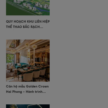
QUY HOẠCH KHU LIÊN HIỆP
THỂ THAO BẮC RẠCH
CHIẾC QUẬN 2
Căn hộ mẫu Golden Crown
Hai Phong – Hành trình
khám phá đầy cảm xúc