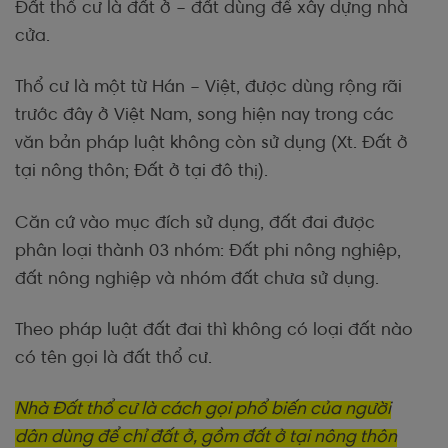
Đất thổ cư là đất ở – đất dùng để xây dựng nhà
cửa.
Thổ cư là một từ Hán – Việt, được dùng rộng rãi
trước đây ở Việt Nam, song hiện nay trong các
văn bản pháp luật không còn sử dụng (Xt. Đất ở
tại nông thôn; Đất ở tại đô thị).
Căn cứ vào mục đích sử dụng, đất đai được
phân loại thành 03 nhóm: Đất phi nông nghiệp,
đất nông nghiệp và nhóm đất chưa sử dụng.
Theo pháp luật đất đai thì không có loại đất nào
có tên gọi là đất thổ cư.
Nhà Đất thổ cư là cách gọi phổ biến của người
dân dùng để chỉ đất ở, gồm đất ở tại nông thôn