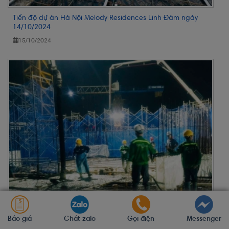
Tiến độ dự án Hà Nội Melody Residences Linh Đàm ngày
14/10/2024
15/10/2024
Báo giá
Chát zalo
Gọi điện
Messenger