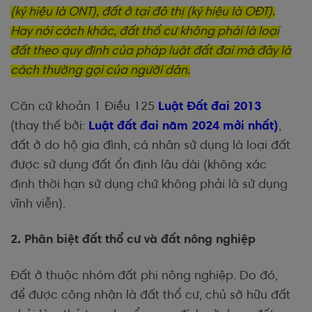
(ký hiệu là ONT), đất ở tại đô thị (ký hiệu là OĐT).
Hay nói cách khác, đất thổ cư không phải là loại
đất theo quy định của pháp luật đất đai mà đây là
cách thường gọi của người dân.
Căn cứ khoản 1 Điều 125
Luật Đất đai 2013
(thay thế bởi:
Luật đất đai năm 2024 mới nhất
)
,
đất ở do hộ gia đình, cá nhân sử dụng là loại đất
được sử dụng đất ổn định lâu dài (không xác
định thời hạn sử dụng chứ không phải là sử dụng
vĩnh viễn).
2. Phân biệt đất thổ cư và đất nông nghiệp
Đất ở thuộc nhóm đất phi nông nghiệp. Do đó,
để được công nhận là đất thổ cư, chủ sở hữu đất