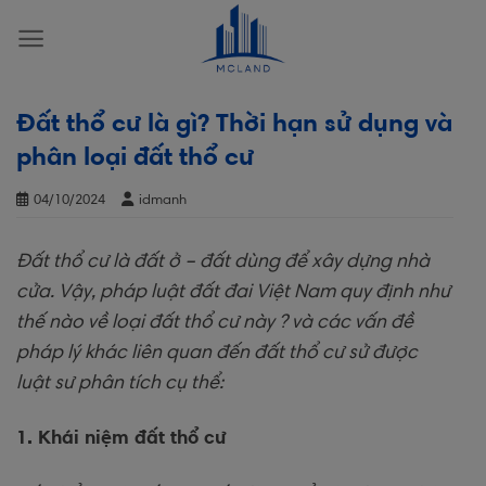
Skip
to
content
Đất thổ cư là gì? Thời hạn sử dụng và
phân loại đất thổ cư
04/10/2024
idmanh
Đất thổ cư là đất ở – đất dùng để xây dựng nhà
cửa. Vậy, pháp luật đất đai Việt Nam quy định như
thế nào về loại đất thổ cư này ? và các vấn đề
pháp lý khác liên quan đến đất thổ cư sử được
luật sư phân tích cụ thể:
1. Khái niệm đất thổ cư