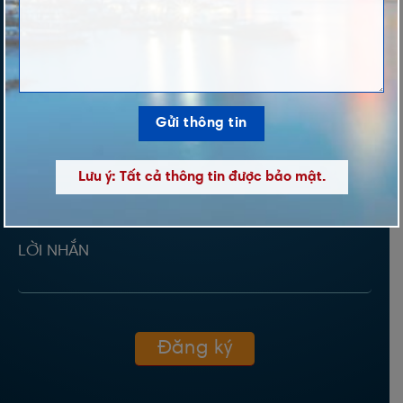
TÊN *
ĐIỆN THOẠI *
Lưu ý: Tất cả thông tin được bảo mật.
DỰ ÁN QUAN TÂM
LỜI NHẮN