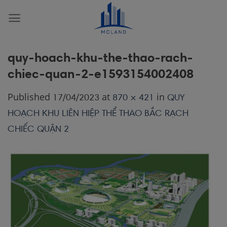
Skip
to
content
quy-hoach-khu-the-thao-rach-
chiec-quan-2-e1593154002408
Published
at
in
17/04/2023
870 × 421
QUY
HOẠCH KHU LIÊN HIỆP THỂ THAO BẮC RẠCH
CHIẾC QUẬN 2