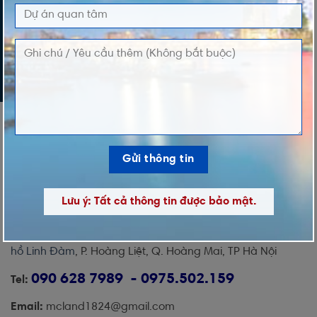
Lưu ý: Tất cả thông tin được bảo mật.
Địa chỉ:
Ô đất PT1 và ô đất PT2 khu đô thị mới
Tây Nam
hồ Linh Đàm
, P. Hoàng Liệt, Q. Hoàng Mai, TP Hà Nội
090 628 7989 - 0975.502.159
Tel:
Email:
mcland1824@gmail.com