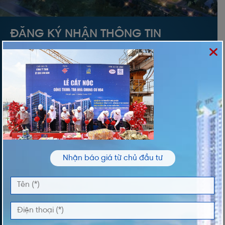
ĐĂNG KÝ NHẬN THÔNG TIN
Vui lòng nhập thông tin của bạn để nhận thông
tin Giá và Giỏ Hàng độc quyền từ chúng tôi
TÊN *
ĐIỆN THOẠI *
Nhận báo giá từ chủ đầu tư
DỰ ÁN QUAN TÂM
LỜI NHẮN