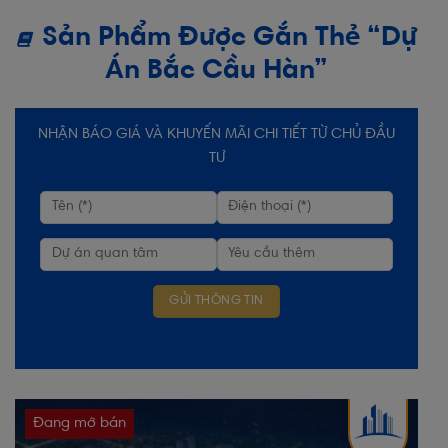
Sản Phẩm Được Gắn Thẻ “Dự
Án Bắc Cầu Hàn”
NHẬN BÁO GIÁ VÀ KHUYẾN MÃI CHI TIẾT TỪ CHỦ ĐẦU
TƯ
Đang mở bán