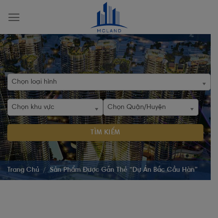
Skip
to
content
Chọn loại hình
Chọn khu vực
Chọn Quận/Huyện
TÌM KIẾM
Trang Chủ
/
Sản Phẩm Được Gắn Thẻ “Dự Án Bắc Cầu Hàn”