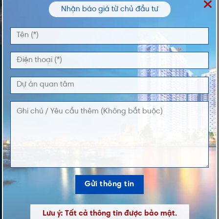
Nhận báo giá từ chủ đầu tư
ĐĂNG KÝ NHẬN THÔNG TIN
Vui lòng nhập thông tin của bạn để nhận thông
tin Giá và Giỏ Hàng độc quyền từ chúng tôi
TÊN *
ĐIỆN THOẠI *
DỰ ÁN QUAN TÂM
Lưu ý: Tất cả thông tin được bảo mật.