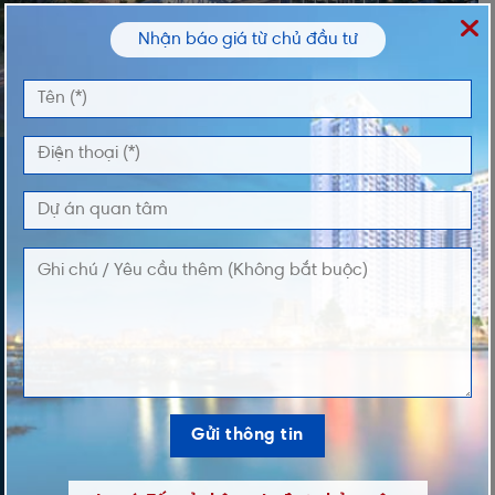
Nhận báo giá từ chủ đầu tư
ĐĂNG KÝ NHẬN THÔNG TIN
Vui lòng nhập thông tin của bạn để nhận thông
tin Giá và Giỏ Hàng độc quyền từ chúng tôi
TÊN *
ĐIỆN THOẠI *
DỰ ÁN QUAN TÂM