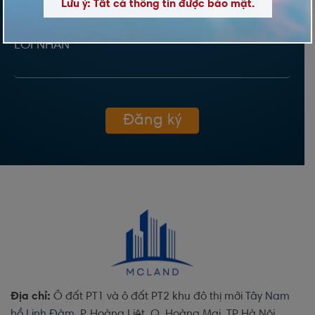
Lưu ý: Tất cả thông tin được bảo mật.
LỜI NHẮN
Địa chỉ:
Ô đất PT1 và ô đất PT2 khu đô thị mới
Tây Nam
hồ Linh Đàm
, P. Hoàng Liệt, Q. Hoàng Mai, TP Hà Nội