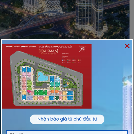
ĐĂNG KÝ NHẬN THÔNG TIN
Vui lòng nhập thông tin của bạn để nhận thông
tin Giá và Giỏ Hàng độc quyền từ chúng tôi
TÊN *
Nhận báo giá từ chủ đầu tư
ĐIỆN THOẠI *