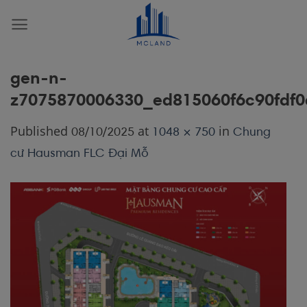
Skip
to
content
gen-n-
z7075870006330_ed815060f6c90fdf
Published
at
in
08/10/2025
1048 × 750
Chung
cư Hausman FLC Đại Mỗ