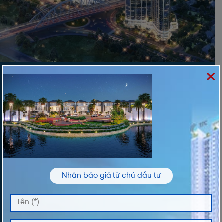
ĐĂNG KÝ NHẬN THÔNG TIN
Vui lòng nhập thông tin của bạn để nhận thông
tin Giá và Giỏ Hàng độc quyền từ chúng tôi
TÊN *
Nhận báo giá từ chủ đầu tư
ĐIỆN THOẠI *
DỰ ÁN QUAN TÂM