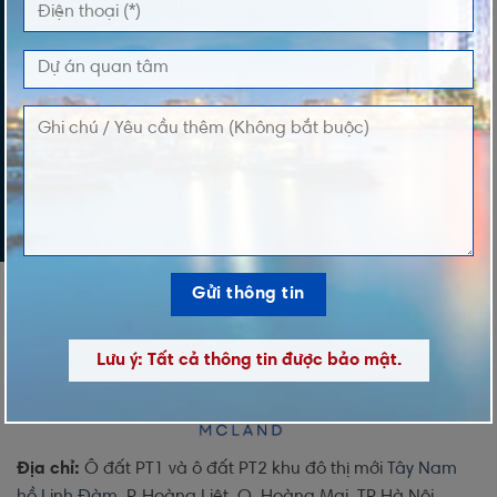
LỜI NHẮN
Lưu ý: Tất cả thông tin được bảo mật.
Địa chỉ:
Ô đất PT1 và ô đất PT2 khu đô thị mới
Tây Nam
hồ Linh Đàm
, P. Hoàng Liệt, Q. Hoàng Mai, TP Hà Nội