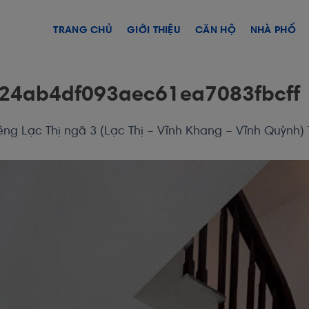
TRANG CHỦ
GIỚI THIỆU
CĂN HỘ
NHÀ PHỐ
24ab4df093aec61ea7083fbcff
êng Lạc Thị ngã 3 (Lạc Thị – Vĩnh Khang – Vĩnh Quỳnh) 