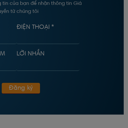
 tin của bạn để nhận thông tin Giá
yền từ chúng tôi
ĐIỆN THOẠI *
ÂM
LỜI NHẮN