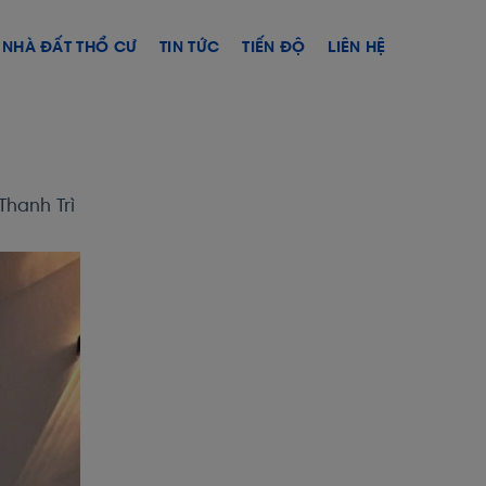
NHÀ ĐẤT THỔ CƯ
TIN TỨC
TIẾN ĐỘ
LIÊN HỆ
Thanh Trì