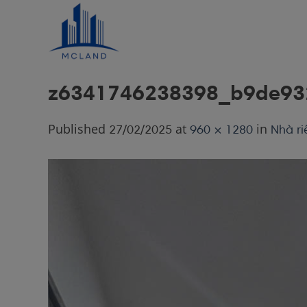
Skip
to
content
z6341746238398_b9de93
Published
at
in
27/02/2025
960 × 1280
Nhà ri