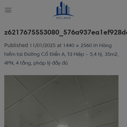
Skip
to
content
z6217675553080_576a937ea1ef928d
Published
at
in
11/01/2025
1440 × 2560
Hàng
hiếm tại Đường Cổ Điển A, Tứ Hiệp – 5,4 tỷ, 35m2,
4PN, 4 tầng, pháp lý đầy đủ