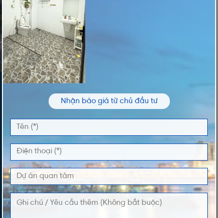
ĐĂNG KÝ NHẬN THÔNG TIN
Nhận báo giá từ chủ đầu tư
Vui lòng nhập thông tin của bạn để nhận thông
tin Giá và Giỏ Hàng độc quyền từ chúng tôi
TÊN *
ĐIỆN THOẠI *