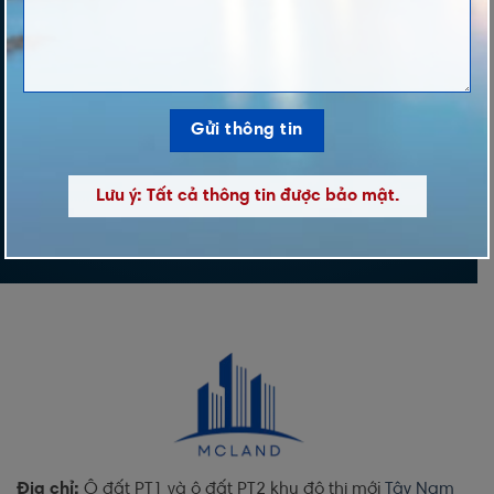
DỰ ÁN QUAN TÂM
LỜI NHẮN
Lưu ý: Tất cả thông tin được bảo mật.
Địa chỉ:
Ô đất PT1 và ô đất PT2 khu đô thị mới
Tây Nam