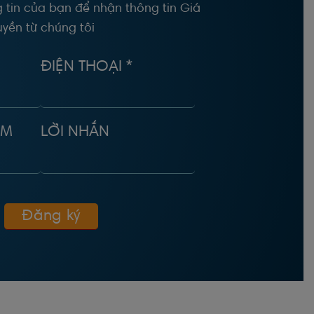
 tin của bạn để nhận thông tin Giá
yền từ chúng tôi
ĐIỆN THOẠI *
ÂM
LỜI NHẮN