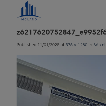
Skip
to
content
z6217620752847_e9952f
Published
at
in
11/01/2025
576 × 1280
Bán nh