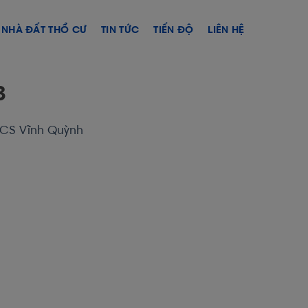
NHÀ ĐẤT THỔ CƯ
TIN TỨC
TIẾN ĐỘ
LIÊN HỆ
3
HCS Vĩnh Quỳnh