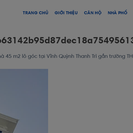
TRANG CHỦ
GIỚI THIỆU
CĂN HỘ
NHÀ PHỐ
663142b95d87dec18a7549561
à 45 m2 lô góc tại Vĩnh Quỳnh Thanh Trì gần trường T