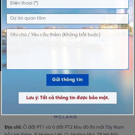
LỜI NHẮN
Lưu ý: Tất cả thông tin được bảo mật.
Địa chỉ:
Ô đất PT1 và ô đất PT2 khu đô thị mới
Tây Nam
hồ Linh Đàm
, P. Hoàng Liệt, Q. Hoàng Mai, TP Hà Nội