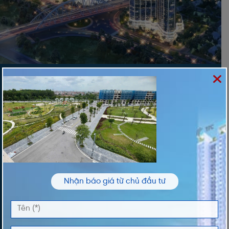
ĐĂNG KÝ NHẬN THÔNG TIN
Vui lòng nhập thông tin của bạn để nhận thông
tin Giá và Giỏ Hàng độc quyền từ chúng tôi
TÊN *
Nhận báo giá từ chủ đầu tư
ĐIỆN THOẠI *
DỰ ÁN QUAN TÂM