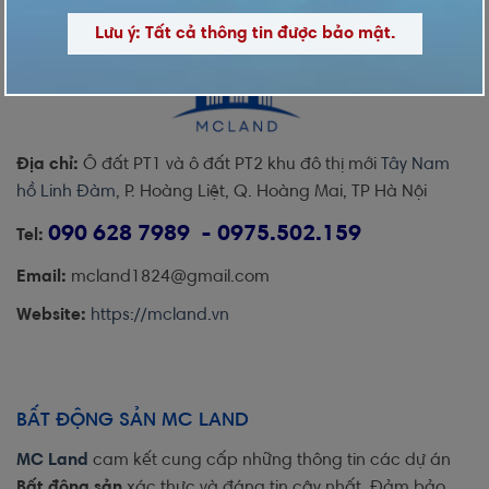
Lưu ý: Tất cả thông tin được bảo mật.
Địa chỉ:
Ô đất PT1 và ô đất PT2 khu đô thị mới
Tây Nam
hồ Linh Đàm
, P. Hoàng Liệt, Q. Hoàng Mai, TP Hà Nội
090 628 7989 - 0975.502.159
Tel:
Email:
mcland1824@gmail.com
Website:
https://mcland.vn
BẤT ĐỘNG SẢN MC LAND
MC Land
cam kết cung cấp những thông tin các dự án
Bất động sản
xác thực và đáng tin cậy nhất. Đảm bảo