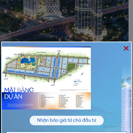
ĐĂNG KÝ NHẬN THÔNG TIN
Vui lòng nhập thông tin của bạn để nhận thông
tin Giá và Giỏ Hàng độc quyền từ chúng tôi
TÊN *
Nhận báo giá từ chủ đầu tư
ĐIỆN THOẠI *