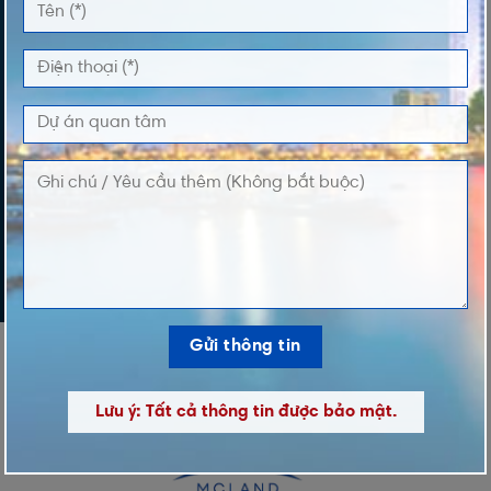
DỰ ÁN QUAN TÂM
LỜI NHẮN
Lưu ý: Tất cả thông tin được bảo mật.