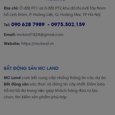
Địa chỉ:
Ô đất PT1 và ô đất PT2 khu đô thị mới
Tây Nam
hồ Linh Đàm
, P. Hoàng Liệt, Q. Hoàng Mai, TP Hà Nội
090 628 7989 - 0975.502.159
Tel:
Email:
mcland1824@gmail.com
Website:
https://mcland.vn
BẤT ĐỘNG SẢN MC LAND
MC Land
cam kết cung cấp những thông tin các dự án
Bất động sản
xác thực và đáng tin cậy nhất. Đảm bảo
hỗ trợ tối đa trong việc giúp khách hàng đưa ra lựa
chọn, tìm kiếm sản phẩm phù hợp