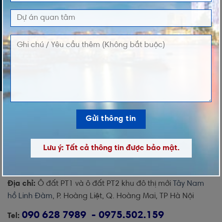
LỜI NHẮN
Lưu ý: Tất cả thông tin được bảo mật.
Địa chỉ:
Ô đất PT1 và ô đất PT2 khu đô thị mới
Tây Nam
hồ Linh Đàm
, P. Hoàng Liệt, Q. Hoàng Mai, TP Hà Nội
090 628 7989 - 0975.502.159
Tel: