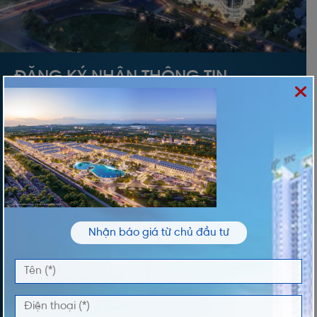
ĐĂNG KÝ NHẬN THÔNG TIN
Vui lòng nhập thông tin của bạn để nhận thông
tin Giá và Giỏ Hàng độc quyền từ chúng tôi
TÊN *
ĐIỆN THOẠI *
Nhận báo giá từ chủ đầu tư
DỰ ÁN QUAN TÂM