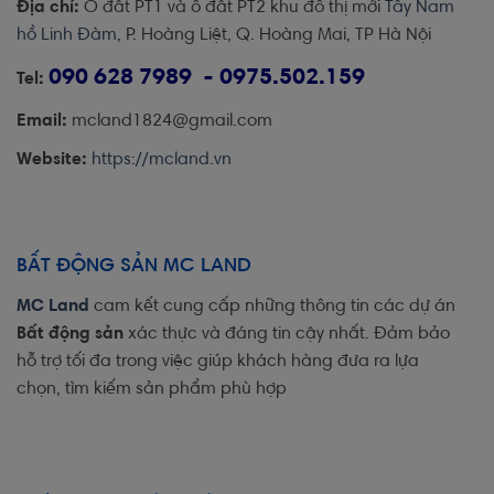
Địa chỉ:
Ô đất PT1 và ô đất PT2 khu đô thị mới
Tây Nam
hồ Linh Đàm
, P. Hoàng Liệt, Q. Hoàng Mai, TP Hà Nội
090 628 7989 - 0975.502.159
Tel:
Email:
mcland1824@gmail.com
Website:
https://mcland.vn
BẤT ĐỘNG SẢN MC LAND
MC Land
cam kết cung cấp những thông tin các dự án
Bất động sản
xác thực và đáng tin cậy nhất. Đảm bảo
hỗ trợ tối đa trong việc giúp khách hàng đưa ra lựa
chọn, tìm kiếm sản phẩm phù hợp