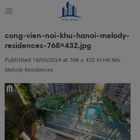
Skip
to
content
cong-vien-noi-khu-hanoi-melody-
residences-768×432.jpg
Published
at
in
18/09/2024
768 × 432
Hà Nội
Melody Residences