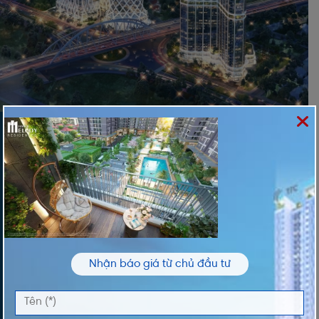
ĐĂNG KÝ NHẬN THÔNG TIN
Vui lòng nhập thông tin của bạn để nhận thông
tin Giá và Giỏ Hàng độc quyền từ chúng tôi
TÊN *
Nhận báo giá từ chủ đầu tư
ĐIỆN THOẠI *