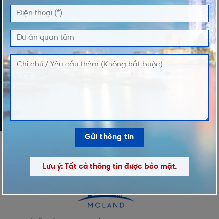
DỰ ÁN QUAN TÂM
LỜI NHẮN
Lưu ý: Tất cả thông tin được bảo mật.