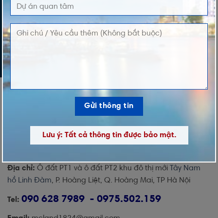
Lưu ý: Tất cả thông tin được bảo mật.
Địa chỉ:
Ô đất PT1 và ô đất PT2 khu đô thị mới
Tây Nam
hồ Linh Đàm
, P. Hoàng Liệt, Q. Hoàng Mai, TP Hà Nội
090 628 7989 - 0975.502.159
Tel: