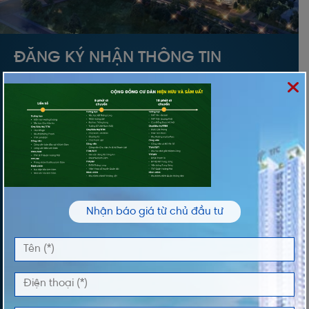
ĐĂNG KÝ NHẬN THÔNG TIN
Vui lòng nhập thông tin của bạn để nhận thông
tin Giá và Giỏ Hàng độc quyền từ chúng tôi
TÊN *
ĐIỆN THOẠI *
Nhận báo giá từ chủ đầu tư
DỰ ÁN QUAN TÂM
LỜI NHẮN