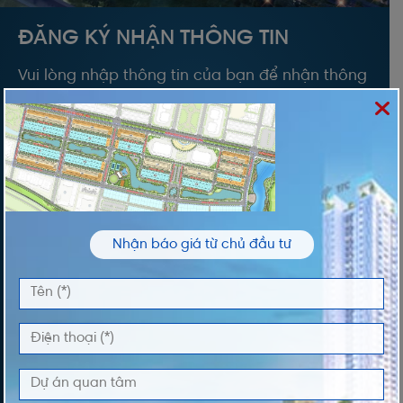
ĐĂNG KÝ NHẬN THÔNG TIN
Vui lòng nhập thông tin của bạn để nhận thông
tin Giá và Giỏ Hàng độc quyền từ chúng tôi
TÊN *
ĐIỆN THOẠI *
Nhận báo giá từ chủ đầu tư
DỰ ÁN QUAN TÂM
LỜI NHẮN