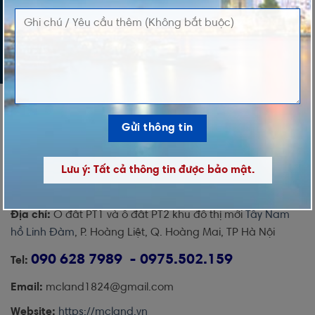
Lưu ý: Tất cả thông tin được bảo mật.
Địa chỉ:
Ô đất PT1 và ô đất PT2 khu đô thị mới
Tây Nam
hồ Linh Đàm
, P. Hoàng Liệt, Q. Hoàng Mai, TP Hà Nội
090 628 7989 - 0975.502.159
Tel:
Email:
mcland1824@gmail.com
Website:
https://mcland.vn