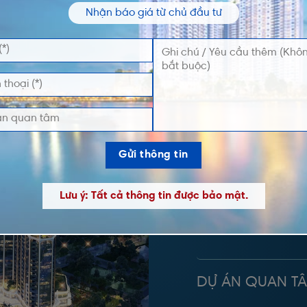
Nhận báo giá từ chủ đầu tư
ĐĂNG K
TIN
Vui lòng nhập thông
và Giỏ Hàng độc qu
Lưu ý: Tất cả thông tin được bảo mật.
TÊN *
DỰ ÁN QUAN T