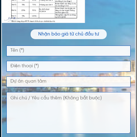
Vui lòng nhập thông tin của bạn để nhận thông
tin Giá và Giỏ Hàng độc quyền từ chúng tôi
TÊN *
Nhận báo giá từ chủ đầu tư
ĐIỆN THOẠI *
DỰ ÁN QUAN TÂM
LỜI NHẮN