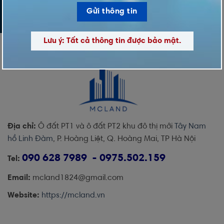
Lưu ý: Tất cả thông tin được bảo mật.
Địa chỉ:
Ô đất PT1 và ô đất PT2 khu đô thị mới
Tây Nam
hồ Linh Đàm
, P. Hoàng Liệt, Q. Hoàng Mai, TP Hà Nội
090 628 7989 - 0975.502.159
Tel:
Email:
mcland1824@gmail.com
Website:
https://mcland.vn