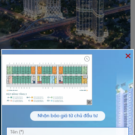
ĐĂNG KÝ NHẬN THÔNG TIN
Vui lòng nhập thông tin của bạn để nhận thông
tin Giá và Giỏ Hàng độc quyền từ chúng tôi
TÊN *
Nhận báo giá từ chủ đầu tư
ĐIỆN THOẠI *