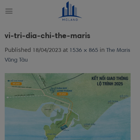
Skip
to
content
vi-tri-dia-chi-the-maris
Published
at
in
18/04/2023
1536 × 865
The Maris
Vũng Tàu