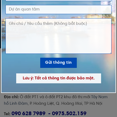
LỜI NHẮN
Lưu ý: Tất cả thông tin được bảo mật.
Địa chỉ:
Ô đất PT1 và ô đất PT2 khu đô thị mới
Tây Nam
hồ Linh Đàm
, P. Hoàng Liệt, Q. Hoàng Mai, TP Hà Nội
090 628 7989 - 0975.502.159
Tel: