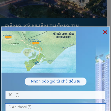
ĐĂNG KÝ NHẬN THÔNG TIN
Vui lòng nhập thông tin của bạn để nhận thông
tin Giá và Giỏ Hàng độc quyền từ chúng tôi
TÊN *
ĐIỆN THOẠI *
Nhận báo giá từ chủ đầu tư
DỰ ÁN QUAN TÂM